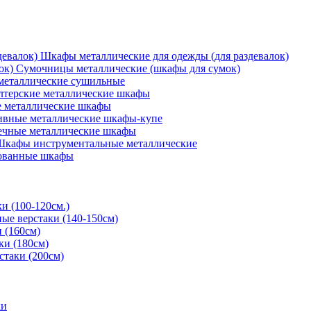
Шкафы металлические для одежды (для раздевалок)
Сумочницы металлические (шкафы для сумок)
еталлические сушильные
лтерские металлические шкафы
 металлические шкафы
вные металлические шкафы-купе
ечные металлические шкафы
Шкафы инструментальные металлические
ованные шкафы
и (100-120см.)
ые верстаки (140-150см)
 (160см)
ки (180см)
стаки (200см)
ки