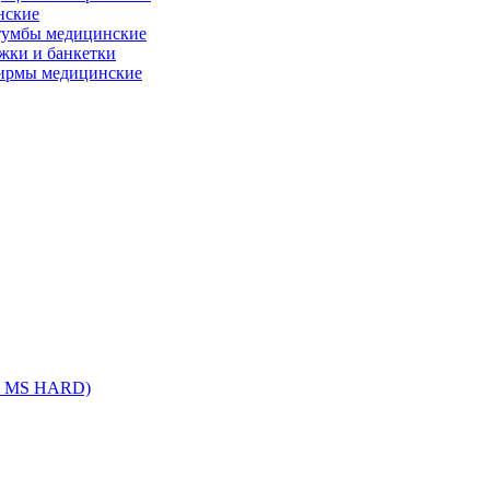
нские
тумбы медицинские
ежки и банкетки
ирмы медицинские
, MS HARD)