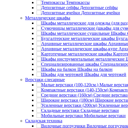
Темпокассы
Депозитные сейфы
Депозитные ячейки
Металлические шкафы
Шкафы м
Бухга
Архивные
Архи
Картот
Специализир
Шкафы на балкон
Шкафы для чертежей
Верстаки слесарные
Малые верстак
Компактн
Средние верстаки
Широкие верста
Усиленные вер
Складные верстаки
Мобильные верстаки
Складская техника
Вилочные погрузчи