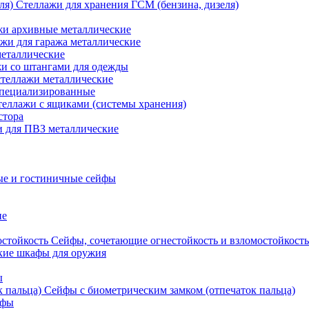
Стеллажи для хранения ГСМ (бензина, дизеля)
жи архивные металлические
жи для гаража металлические
еталлические
и со штангами для одежды
стеллажи металлические
специализированные
теллажи с ящиками (системы хранения)
стора
 для ПВЗ металлические
е и гостиничные сейфы
ие
Сейфы, сочетающие огнестойкость и взломостойкость
ие шкафы для оружия
ы
Сейфы с биометрическим замком (отпечаток пальца)
йфы