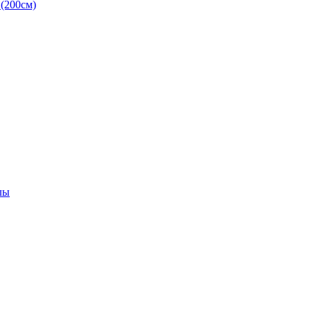
(200см)
лы