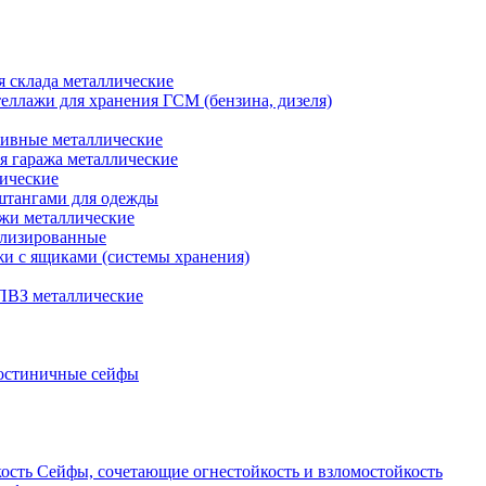
я склада металлические
еллажи для хранения ГСМ (бензина, дизеля)
ивные металлические
я гаража металлические
ические
штангами для одежды
ажи металлические
ализированные
и с ящиками (системы хранения)
ПВЗ металлические
остиничные сейфы
Сейфы, сочетающие огнестойкость и взломостойкость