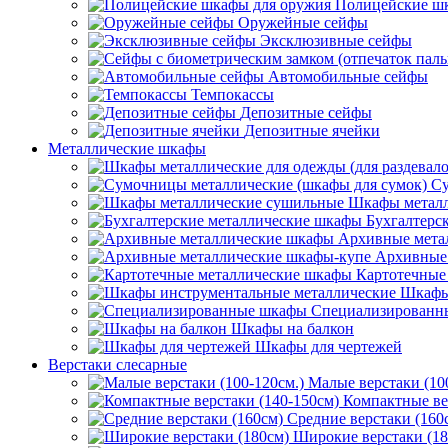
Полицейские ш
Оружейные сейфы
Эксклюзивные сейфы
Автомобильные сейфы
Темпокассы
Депозитные сейфы
Депозитные ячейки
Металлические шкафы
Су
Шкафы металл
Бухгалтерс
Архивные мета
Архивные 
Картотечные
Шкафы
Специализированн
Шкафы на балкон
Шкафы для чертежей
Верстаки слесарные
Малые верстаки (10
Компактные ве
Средние верстаки (160
Широкие верстаки (18