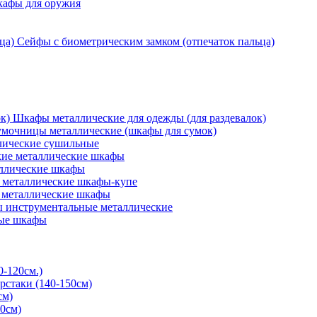
кафы для оружия
Сейфы с биометрическим замком (отпечаток пальца)
Шкафы металлические для одежды (для раздевалок)
мочницы металлические (шкафы для сумок)
ические сушильные
кие металлические шкафы
ллические шкафы
металлические шкафы-купе
 металлические шкафы
 инструментальные металлические
ые шкафы
0-120см.)
рстаки (140-150см)
см)
0см)