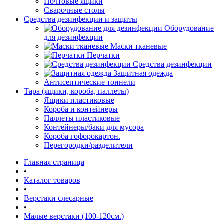
Почтовые ящики
Сварочные столы
Средства дезинфекции и защиты
Оборудование
для дезинфекции
Маски тканевые
Перчатки
Средства дезинфекции
Защитная одежда
Антисептические тоннели
Тара (ящики, короба, паллеты)
Ящики пластиковые
Короба и контейнеры
Паллеты пластиковые
Контейнеры/баки для мусора
Короба гофорокартон.
Перегородки/разделители
Главная страница
•
Каталог товаров
•
Верстаки слесарные
•
Малые верстаки (100-120см.)