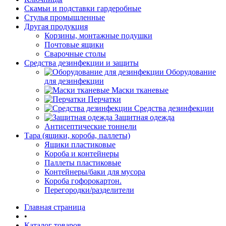
Скамьи и подставки гардеробные
Стулья промышленные
Другая продукция
Корзины, монтажные подушки
Почтовые ящики
Сварочные столы
Средства дезинфекции и защиты
Оборудование
для дезинфекции
Маски тканевые
Перчатки
Средства дезинфекции
Защитная одежда
Антисептические тоннели
Тара (ящики, короба, паллеты)
Ящики пластиковые
Короба и контейнеры
Паллеты пластиковые
Контейнеры/баки для мусора
Короба гофорокартон.
Перегородки/разделители
Главная страница
•
Каталог товаров