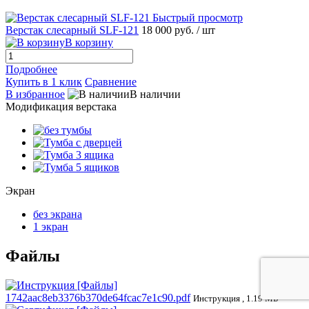
Быстрый просмотр
Верстак слесарный SLF-121
18 000 руб.
/ шт
В корзину
Подробнее
Купить в 1 клик
Сравнение
В избранное
В наличии
Модификация верстака
Экран
без экрана
1 экран
Файлы
1742aac8eb3376b370de64fcac7e1c90.pdf
Инструкция , 1.19 МБ