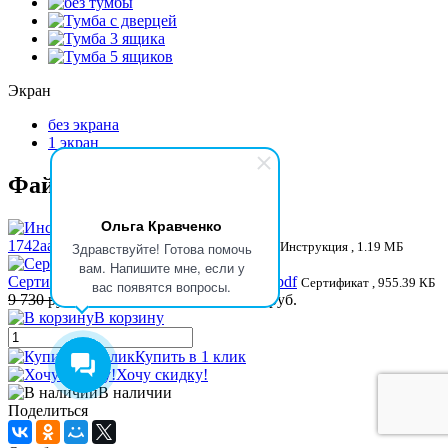
Экран
без экрана
1 экран
Файлы
Ольга Кравченко
1742aac8eb3376b370de64fcac7e1c90.pdf
Инструкция , 1.19 МБ
Здравствуйте! Готова помочь
вам. Напишите мне, если у
Сертификат инструментальная мебель.pdf
Сертификат , 955.39 КБ
вас появятся вопросы.
9 730 руб.
Экономия:
2 040 руб.
7 690 руб.
В корзину
Купить в 1 клик
Хочу скидку!
В наличии
Поделиться