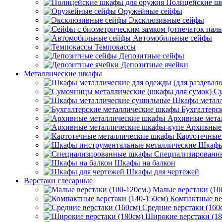
Полицейские ш
Оружейные сейфы
Эксклюзивные сейфы
Автомобильные сейфы
Темпокассы
Депозитные сейфы
Депозитные ячейки
Металлические шкафы
Су
Шкафы металл
Бухгалтерс
Архивные мета
Архивные 
Картотечные
Шкафы
Специализированн
Шкафы на балкон
Шкафы для чертежей
Верстаки слесарные
Малые верстаки (10
Компактные ве
Средние верстаки (160
Широкие верстаки (18