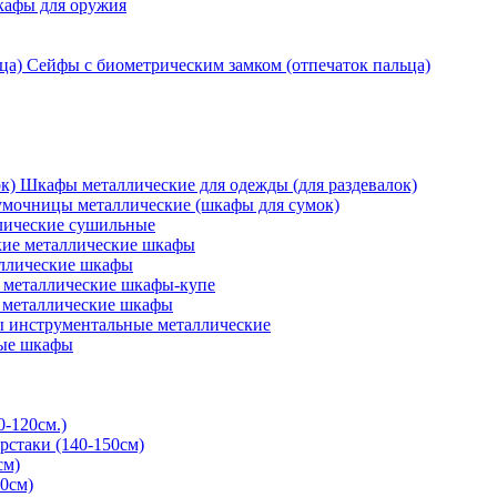
кафы для оружия
Сейфы с биометрическим замком (отпечаток пальца)
Шкафы металлические для одежды (для раздевалок)
мочницы металлические (шкафы для сумок)
ические сушильные
кие металлические шкафы
ллические шкафы
металлические шкафы-купе
 металлические шкафы
 инструментальные металлические
ые шкафы
0-120см.)
рстаки (140-150см)
см)
0см)