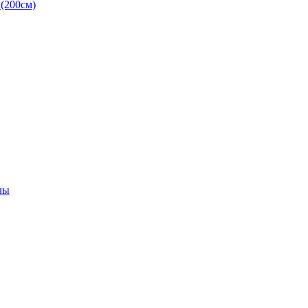
(200см)
лы