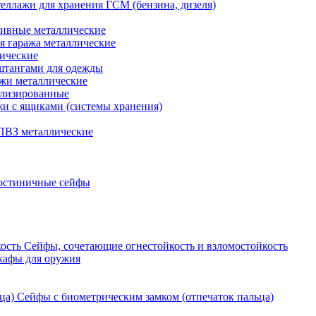
еллажи для хранения ГСМ (бензина, дизеля)
ивные металлические
я гаража металлические
ические
штангами для одежды
ажи металлические
ализированные
и с ящиками (системы хранения)
ПВЗ металлические
остиничные сейфы
Сейфы, сочетающие огнестойкость и взломостойкость
кафы для оружия
Сейфы с биометрическим замком (отпечаток пальца)