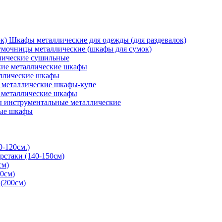
Шкафы металлические для одежды (для раздевалок)
мочницы металлические (шкафы для сумок)
ические сушильные
кие металлические шкафы
ллические шкафы
металлические шкафы-купе
 металлические шкафы
 инструментальные металлические
ые шкафы
0-120см.)
рстаки (140-150см)
см)
0см)
(200см)