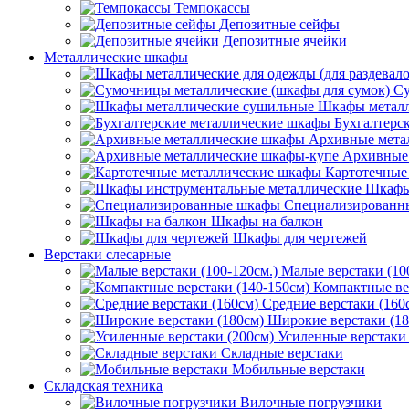
Темпокассы
Депозитные сейфы
Депозитные ячейки
Металлические шкафы
Су
Шкафы металл
Бухгалтерс
Архивные мета
Архивные 
Картотечные
Шкафы
Специализированн
Шкафы на балкон
Шкафы для чертежей
Верстаки слесарные
Малые верстаки (10
Компактные ве
Средние верстаки (160
Широкие верстаки (18
Усиленные верстаки 
Складные верстаки
Мобильные верстаки
Складская техника
Вилочные погрузчики