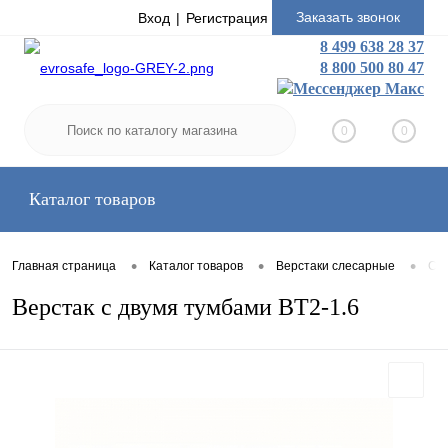
Заказать звонок
Вход
Регистрация
8 499 638 28 37
8 800 500 80 47
0
0
Каталог товаров
•
•
•
Главная страница
Каталог товаров
Верстаки слесарные
Сре
Верстак с двумя тумбами ВТ2-1.6