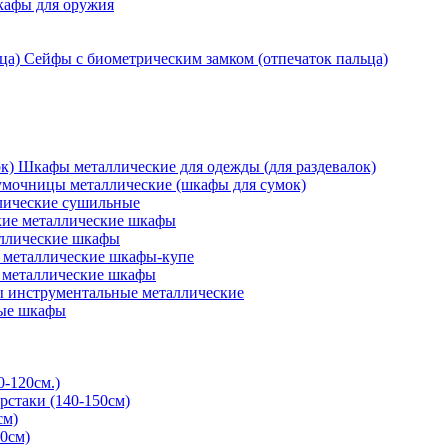
кафы для оружия
Сейфы с биометрическим замком (отпечаток пальца)
Шкафы металлические для одежды (для раздевалок)
мочницы металлические (шкафы для сумок)
ические сушильные
кие металлические шкафы
ллические шкафы
металлические шкафы-купе
 металлические шкафы
 инструментальные металлические
ые шкафы
0-120см.)
рстаки (140-150см)
см)
0см)