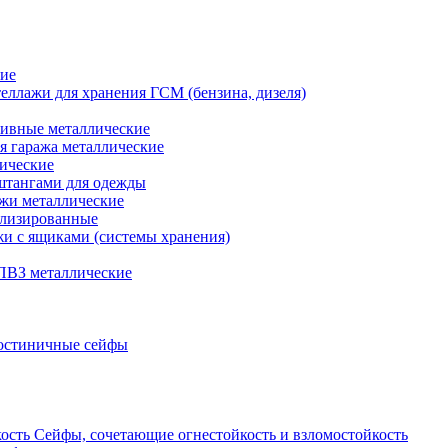
кие
еллажи для хранения ГСМ (бензина, дизеля)
ивные металлические
я гаража металлические
ические
штангами для одежды
ажи металлические
ализированные
и с ящиками (системы хранения)
ПВЗ металлические
остиничные сейфы
Сейфы, сочетающие огнестойкость и взломостойкость