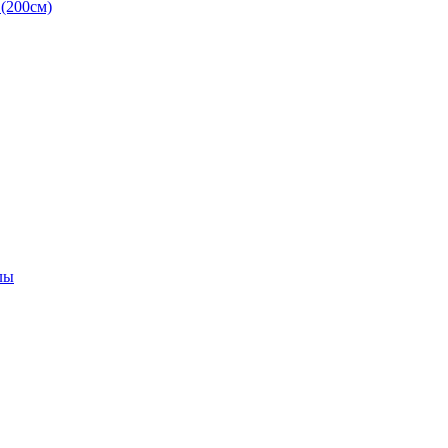
(200см)
лы