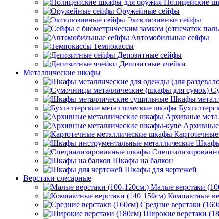
Полицейские ш
Оружейные сейфы
Эксклюзивные сейфы
Автомобильные сейфы
Темпокассы
Депозитные сейфы
Депозитные ячейки
Металлические шкафы
Су
Шкафы металл
Бухгалтерс
Архивные мета
Архивные 
Картотечные
Шкафы
Специализированн
Шкафы на балкон
Шкафы для чертежей
Верстаки слесарные
Малые верстаки (10
Компактные ве
Средние верстаки (160
Широкие верстаки (18