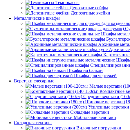
Темпокассы
Депозитные сейфы
Депозитные ячейки
Металлические шкафы
Су
Шкафы металл
Бухгалтерс
Архивные мета
Архивные 
Картотечные
Шкафы
Специализированн
Шкафы на балкон
Шкафы для чертежей
Верстаки слесарные
Малые верстаки (10
Компактные ве
Средние верстаки (160
Широкие верстаки (18
Усиленные верстаки 
Складные верстаки
Мобильные верстаки
Складская техника
Вилочные погрузчики