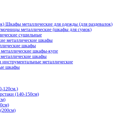
Шкафы металлические для одежды (для раздевалок)
мочницы металлические (шкафы для сумок)
ические сушильные
кие металлические шкафы
ллические шкафы
металлические шкафы-купе
 металлические шкафы
 инструментальные металлические
ые шкафы
0-120см.)
рстаки (140-150см)
см)
0см)
(200см)