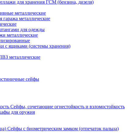
еллажи для хранения ГСМ (бензина, дизеля)
ивные металлические
я гаража металлические
ические
штангами для одежды
ажи металлические
ализированные
и с ящиками (системы хранения)
ПВЗ металлические
остиничные сейфы
Сейфы, сочетающие огнестойкость и взломостойкость
кафы для оружия
Сейфы с биометрическим замком (отпечаток пальца)