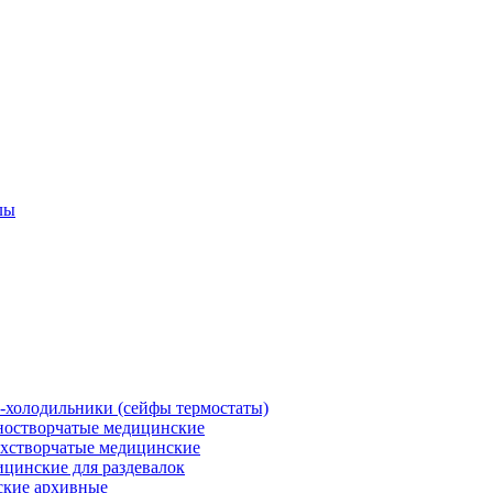
лы
холодильники (сейфы термостаты)
остворчатые медицинские
хстворчатые медицинские
цинские для раздевалок
кие архивные