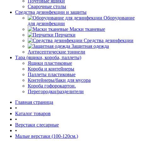
Почтовые ящики
Сварочные столы
Средства дезинфекции и защиты
Оборудование
для дезинфекции
Маски тканевые
Перчатки
Средства дезинфекции
Защитная одежда
Антисептические тоннели
Тара (ящики, короба, паллеты)
Ящики пластиковые
Короба и контейнеры
Паллеты пластиковые
Контейнеры/баки для мусора
Короба гофорокартон.
Перегородки/разделители
Главная страница
•
Каталог товаров
•
Верстаки слесарные
•
Малые верстаки (100-120см.)