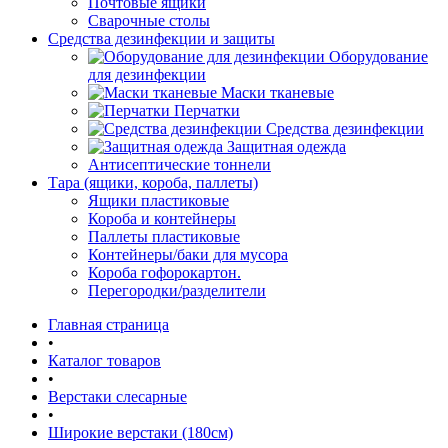
Почтовые ящики
Сварочные столы
Средства дезинфекции и защиты
Оборудование
для дезинфекции
Маски тканевые
Перчатки
Средства дезинфекции
Защитная одежда
Антисептические тоннели
Тара (ящики, короба, паллеты)
Ящики пластиковые
Короба и контейнеры
Паллеты пластиковые
Контейнеры/баки для мусора
Короба гофорокартон.
Перегородки/разделители
Главная страница
•
Каталог товаров
•
Верстаки слесарные
•
Широкие верстаки (180см)