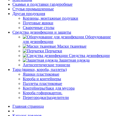
Скамьи и подставки гардеробные
Стулья промышленные
Другая продукция
Корзины, монтажные подушки
Почтовые ящики
Сварочные столы
Средства дезинфекции и защиты
Оборудование
для дезинфекции
Маски тканевые
Перчатки
Средства дезинфекции
Защитная одежда
Антисептические тоннели
Тара (ящики, короба, паллеты)
Ящики пластиковые
Короба и контейнеры
Паллеты пластиковые
Контейнеры/баки для мусора
Короба гофорокартон.
Перегородки/разделители
Главная страница
•
Каталог товаров