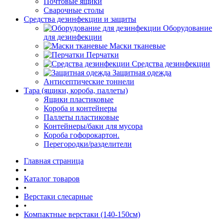
Почтовые ящики
Сварочные столы
Средства дезинфекции и защиты
Оборудование
для дезинфекции
Маски тканевые
Перчатки
Средства дезинфекции
Защитная одежда
Антисептические тоннели
Тара (ящики, короба, паллеты)
Ящики пластиковые
Короба и контейнеры
Паллеты пластиковые
Контейнеры/баки для мусора
Короба гофорокартон.
Перегородки/разделители
Главная страница
•
Каталог товаров
•
Верстаки слесарные
•
Компактные верстаки (140-150см)