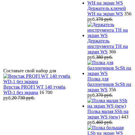
Держатель ключей
WH на экран WS
356
руб.
370 руб.
Держатель
инструмента TH на
экран WS
366
руб.
380 руб.
Составьте свой набор для
Полка для
баллончиков ScSh на
Верстак PROFI WT 140 тумба
экран WS
356
WD-1 без экрана
16 700
руб.
370 руб.
руб.
20 730 руб.
Полка малая SSh на
экран WS (new)
443
руб.
460 руб.