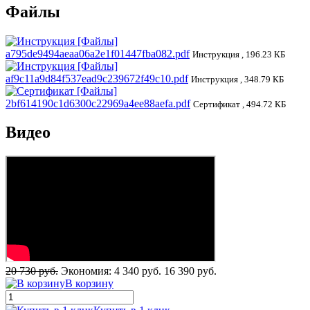
Файлы
a795de9494aeaa06a2e1f01447fba082.pdf
Инструкция , 196.23 КБ
af9c11a9d84f537ead9c239672f49c10.pdf
Инструкция , 348.79 КБ
2bf614190c1d6300c22969a4ee88aefa.pdf
Сертификат , 494.72 КБ
Видео
20 730 руб.
Экономия:
4 340 руб.
16 390 руб.
В корзину