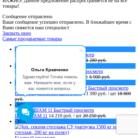
ВАЖНО! Данное предложение распространяется не на все
товары!
Сообщение отправлено
Ваше сообщение успешно отправлено. В ближайшее время с
Вами свяжется наш специалист
Закрыть окно
Самые продаваемые товары
-30%
Быстрый просмотр
Шкаф ШАМ 12
10 020 руб.
/ шт
14 280 руб.
-30%
Ольга Кравченко
Быстрый просмотр
Здравствуйте! Готова помочь
Шкаф ШАМ 12 680
4 840 руб.
/ шт
6 900 руб.
вам. Напишите мне, если у
-30%
вас появятся вопросы.
Быстрый просмотр
Шкаф раздевальный ШАМ 11 Р
13 390 руб.
/ шт
18 800
руб.
-30%
Быстрый просмотр
Шкаф ШАМ 11
14 210 руб.
/ шт
20 250 руб.
-30%
Быстрый просмотр