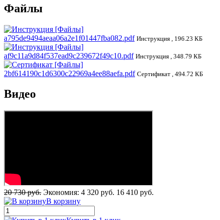
Файлы
a795de9494aeaa06a2e1f01447fba082.pdf
Инструкция , 196.23 КБ
af9c11a9d84f537ead9c239672f49c10.pdf
Инструкция , 348.79 КБ
2bf614190c1d6300c22969a4ee88aefa.pdf
Сертификат , 494.72 КБ
Видео
20 730 руб.
Экономия:
4 320 руб.
16 410 руб.
В корзину