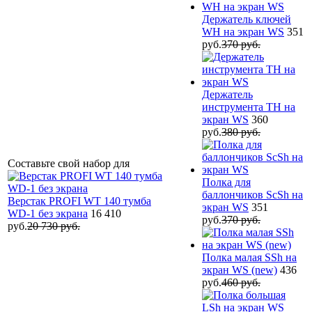
Держатель ключей
WH на экран WS
351
руб.
370 руб.
Держатель
инструмента TH на
экран WS
360
руб.
380 руб.
Составьте свой набор для
Полка для
баллончиков ScSh на
Верстак PROFI WT 140 тумба
экран WS
351
WD-1 без экрана
16 410
руб.
370 руб.
руб.
20 730 руб.
Полка малая SSh на
экран WS (new)
436
руб.
460 руб.