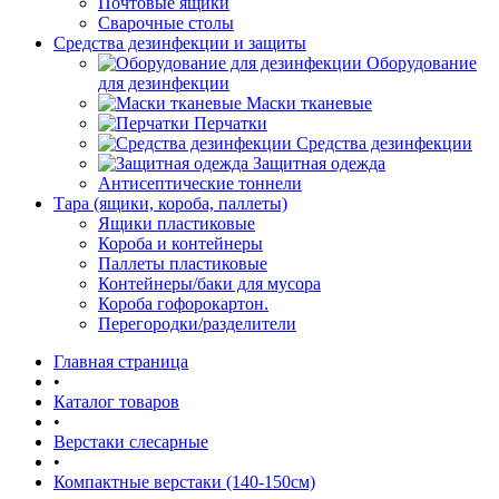
Почтовые ящики
Сварочные столы
Средства дезинфекции и защиты
Оборудование
для дезинфекции
Маски тканевые
Перчатки
Средства дезинфекции
Защитная одежда
Антисептические тоннели
Тара (ящики, короба, паллеты)
Ящики пластиковые
Короба и контейнеры
Паллеты пластиковые
Контейнеры/баки для мусора
Короба гофорокартон.
Перегородки/разделители
Главная страница
•
Каталог товаров
•
Верстаки слесарные
•
Компактные верстаки (140-150см)