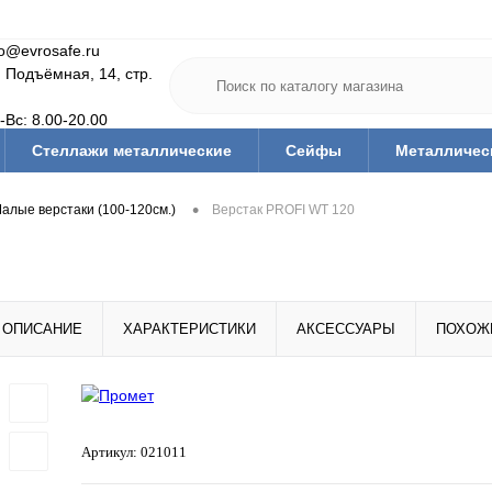
fo@evrosafe.ru
. Подъёмная, 14, стр.
-Вс: 8.00-20.00
Стеллажи металлические
Сейфы
Металличес
Мебель для дома
Тумбы/тележки инструм.
Офис
•
алые верстаки (100-120см.)
Верстак PROFI WT 120
Медицинская мебель
Гардеробные системы
Ва
тующие
Ключницы
Скамьи и подставки гардеробн
Средства дезинфекции и защиты
Тара (ящики, короба,
ОПИСАНИЕ
ХАРАКТЕРИСТИКИ
АКСЕССУАРЫ
ПОХОЖ
Артикул:
021011