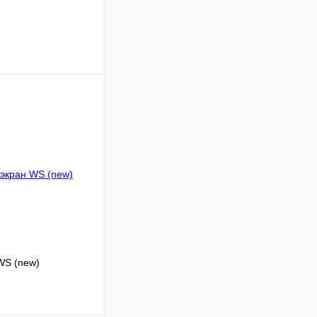
ину
Сравнение
В наличии
WS (new)