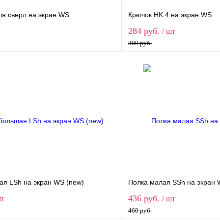
ля сверл на экран WS
Крючок HK 4 на экран WS
284 руб.
/ шт
300 руб.
В корзину
В корз
1 клик
Сравнение
Купить в 1 клик
ое
В наличии
В избранное
ая LSh на экран WS (new)
Полка малая SSh на экран 
436 руб.
шт
/ шт
460 руб.