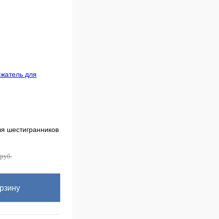
ля шестигранников
руб.
рзину