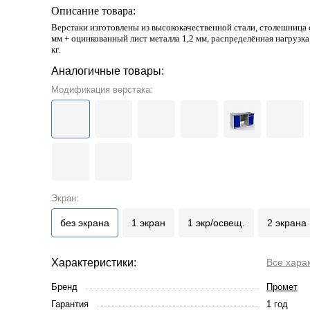
Описание товара:
Верстаки изготовлены из высококачественной стали, столешница
мм + оцинкованный лист металла 1,2 мм, распределённая нагрузк
кг.
Аналогичные товары:
Модификация верстака:
Экран:
без экрана
1 экран
1 экр/освещ.
2 экрана
Характеристики:
Все хара
Бренд
Промет
Гарантия
1 год