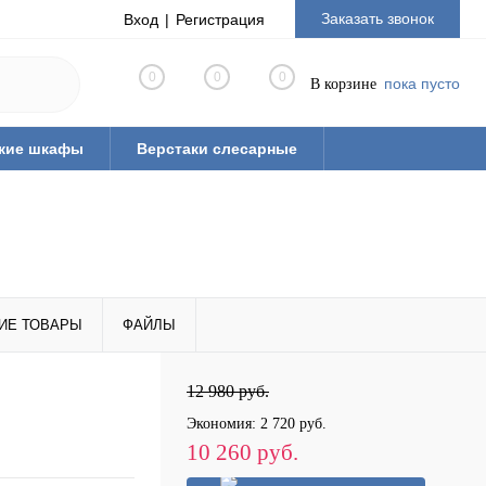
Заказать звонок
Вход
Регистрация
0
0
0
пока пусто
В корзине
кие шкафы
Верстаки слесарные
ная мебель из ЛДСП
Тиски слесарные
рианты готовых решений
ые
Стулья промышленные
 паллеты)
ИЕ ТОВАРЫ
ФАЙЛЫ
12 980 руб.
Экономия:
2 720 руб.
10 260 руб.