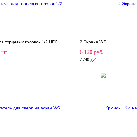
ля торцевых головок 1/2 НЕС
2 Экрана WS
6 120 руб.
/ шт
7 740 руб.
В корзину
В корз
1 клик
Сравнение
Купить в 1 клик
ое
В наличии
В избранное
Ширина экрана
1000
1200
1400
2000