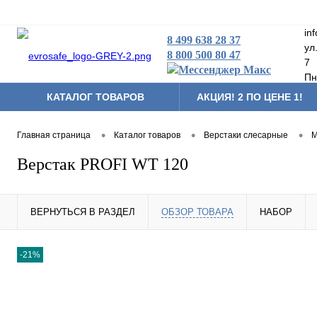
in
8 499 638 28 37
ул
8 800 500 80 47
7
Пн
КАТАЛОГ ТОВАРОВ
АКЦИЯ! 2 ПО ЦЕНЕ 1!
Складская техника
•
•
•
Главная страница
Каталог товаров
Верстаки слесарные
М
Тумбы мобильные
Верстак PROFI WT 120
Аксессуары и комплек
Другая продукция
ВЕРНУТЬСЯ В РАЗДЕЛ
ОБЗОР ТОВАРА
НАБОР
-21%