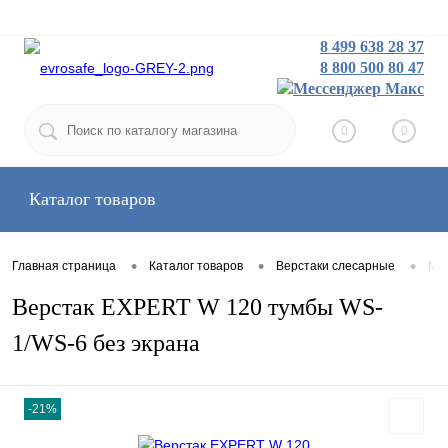
8 499 638 28 37
8 800 500 80 47
Заказать звонок
Вход
Регистрация
0
0
Каталог товаров
•
•
•
Главная страница
Каталог товаров
Верстаки слесарные
Мал
Верстак EXPERT W 120 тумбы WS-
1/WS-6 без экрана
-21%